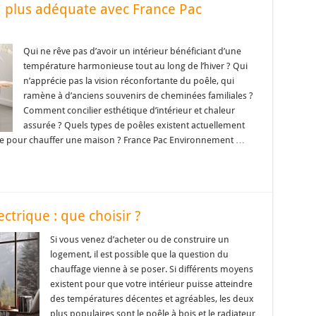
 la plus adéquate avec France Pac
Qui ne rêve pas d’avoir un intérieur bénéficiant d’une
température harmonieuse tout au long de l’hiver ? Qui
n’apprécie pas la vision réconfortante du poêle, qui
ramène à d’anciens souvenirs de cheminées familiales ?
Comment concilier esthétique d’intérieur et chaleur
assurée ? Quels types de poêles existent actuellement
able pour chauffer une maison ? France Pac Environnement …
ctrique : que choisir ?
Si vous venez d’acheter ou de construire un
logement, il est possible que la question du
chauffage vienne à se poser. Si différents moyens
existent pour que votre intérieur puisse atteindre
des températures décentes et agréables, les deux
plus populaires sont le poêle à bois et le radiateur