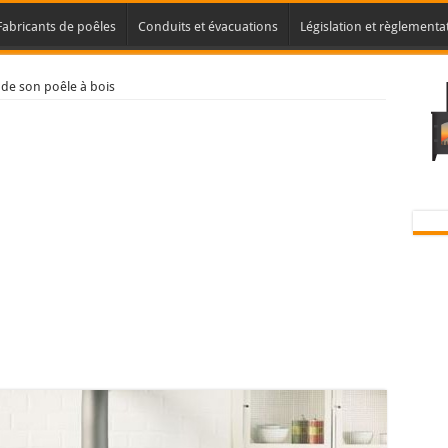
Fabricants de poêles
Conduits et évacuations
Législation et règlementa
 de son poêle à bois