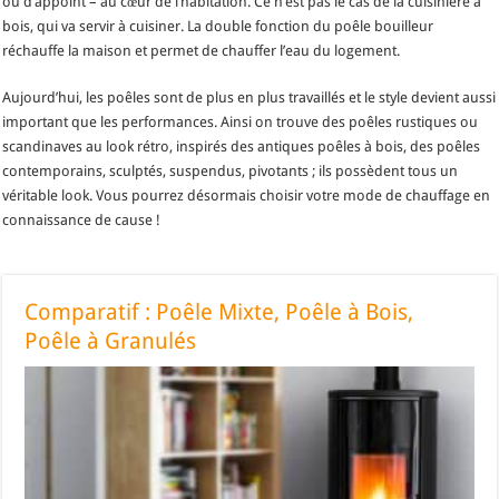
ou d’appoint – au cœur de l’habitation. Ce n’est pas le cas de la cuisinière à
bois, qui va servir à cuisiner. La double fonction du poêle bouilleur
réchauffe la maison et permet de chauffer l’eau du logement.
Aujourd’hui, les poêles sont de plus en plus travaillés et le style devient aussi
important que les performances. Ainsi on trouve des poêles rustiques ou
scandinaves au look rétro, inspirés des antiques poêles à bois, des poêles
contemporains, sculptés, suspendus, pivotants ; ils possèdent tous un
véritable look. Vous pourrez désormais choisir votre mode de chauffage en
connaissance de cause !
Comparatif : Poêle Mixte, Poêle à Bois,
Poêle à Granulés