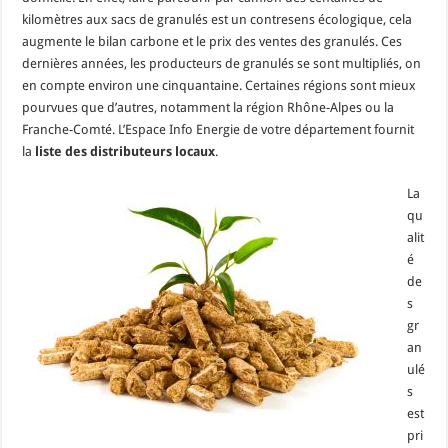
kilomètres aux sacs de granulés est un contresens écologique, cela
augmente le bilan carbone et le prix des ventes des granulés. Ces
dernières années, les producteurs de granulés se sont multipliés, on
en compte environ une cinquantaine. Certaines régions sont mieux
pourvues que d’autres, notamment la région Rhône-Alpes ou la
Franche-Comté. L’Espace Info Energie de votre département fournit
la
liste des distributeurs locaux
.
La
qu
alit
é
de
s
gr
an
ulé
s
est
pri