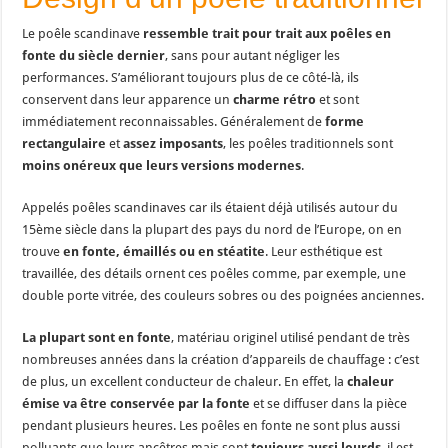
Le poêle scandinave
ressemble trait pour trait aux poêles en
fonte du siècle dernier
, sans pour autant négliger les
performances. S’améliorant toujours plus de ce côté-là, ils
conservent dans leur apparence un
charme rétro
et sont
immédiatement reconnaissables. Généralement de
forme
rectangulaire
et
assez imposants
, les poêles traditionnels sont
moins onéreux que leurs versions modernes
.
Appelés poêles scandinaves car ils étaient déjà utilisés autour du
15ème siècle dans la plupart des pays du nord de l’Europe, on en
trouve
en fonte, émaillés ou en stéatite
. Leur esthétique est
travaillée, des détails ornent ces poêles comme, par exemple, une
double porte vitrée, des couleurs sobres ou des poignées anciennes.
La plupart sont en fonte
, matériau originel utilisé pendant de très
nombreuses années dans la création d’appareils de chauffage : c’est
de plus, un excellent conducteur de chaleur. En effet, la
chaleur
émise va être conservée par la fonte
et se diffuser dans la pièce
pendant plusieurs heures. Les poêles en fonte ne sont plus aussi
polluants que leurs ancêtres mais sont
toujours aussi lourds
, il est