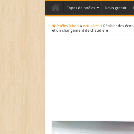
Types de poêles
Devis gratuit
Poêles à bois
»
Actualités
»
Réaliser des éco
et un changement de chaudière