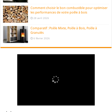
Comment choisir le bon combustible pour optimiser
les performances de votre poêle à bois
28 avril 2026
Comparatif : Poêle Mixte, Poêle à Bois, Poêle à
Granulés
6 février 2026